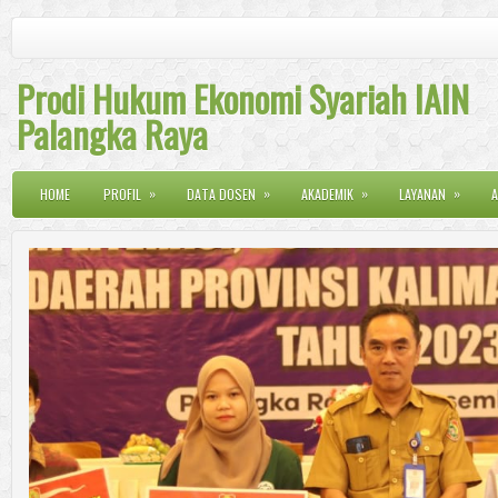
Prodi Hukum Ekonomi Syariah IAIN
Palangka Raya
»
»
»
»
HOME
PROFIL
DATA DOSEN
AKADEMIK
LAYANAN
A