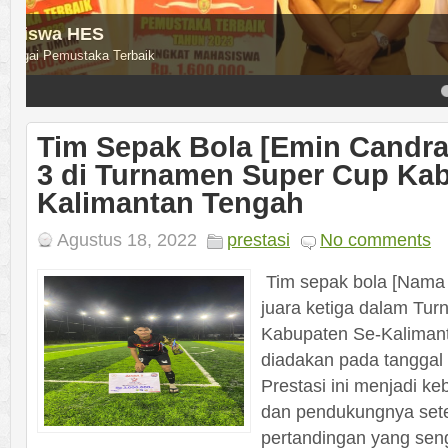
Mahasiswa Sebagai Presenter
Tiga Mahasiswa Prodi HES sebagai presenter pada ajang ICOLESS
4
5
Tim Sepak Bola [Emin Candra
3 di Turnamen Super Cup Ka
Kalimantan Tengah
Agustus 18, 2022
prestasi
No comments
Tim sepak bola [Nama 
juara ketiga dalam Tu
Kabupaten Se-Kaliman
diadakan pada tanggal 
Prestasi ini menjadi k
dan pendukungnya sete
pertandingan yang sen