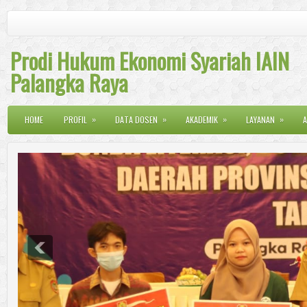
Prodi Hukum Ekonomi Syariah IAIN
Palangka Raya
»
»
»
»
HOME
PROFIL
DATA DOSEN
AKADEMIK
LAYANAN
A