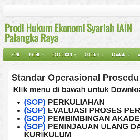
Prodi Hukum Ekonomi Syariah IAIN
Palangka Raya
»
»
»
»
HOME
PROFIL
DATA DOSEN
AKADEMIK
LAYANAN
A
Standar Operasional Prosedu
Klik menu di bawah untuk Downl
(SOP)
PERKULIAHAN
(SOP)
EVALUASI PROSES PE
(SOP)
PEMBIMBINGAN AKADEM
(SOP)
PENINJAUAN ULANG DA
KURIKULUM