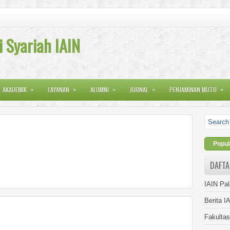
 Syariah IAIN
»
»
»
»
»
AKADEMIK
LAYANAN
ALUMNI
JURNAL
PENJAMINAN MUTU
Popul
DAFTA
IAIN Pa
Berita I
Fakulta