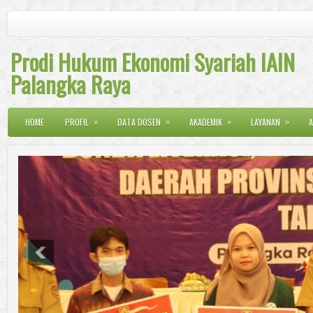
Prodi Hukum Ekonomi Syariah IAIN
Palangka Raya
»
»
»
»
HOME
PROFIL
DATA DOSEN
AKADEMIK
LAYANAN
A