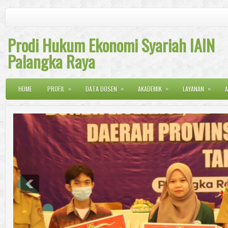
Prodi Hukum Ekonomi Syariah IAIN
Palangka Raya
»
»
»
»
HOME
PROFIL
DATA DOSEN
AKADEMIK
LAYANAN
A